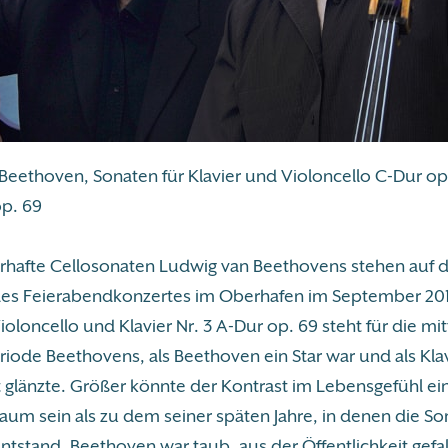
eethoven, Sonaten für Klavier und Violoncello C-Dur op. 
p. 69
rhafte Cellosonaten Ludwig van Beethovens stehen auf
s Feierabendkonzertes im Oberhafen im September 201
ioloncello und Klavier Nr. 3 A-Dur op. 69 steht für die mi
iode Beethovens, als Beethoven ein Star war und als Klav
t glänzte. Größer könnte der Kontrast im Lebensgefühl ei
um sein als zu dem seiner späten Jahre, in denen die So
entstand. Beethoven war taub, aus der Öffentlichkeit gefa