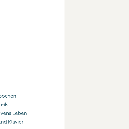
Epochen
teils
ovens Leben
und Klavier