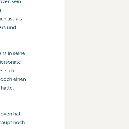
hoven sein
s
chlass als
ers und
ens in seine
iersonate
er sich
r doch einen
 hatte.
hoven hat
rhaupt noch