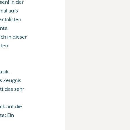
sen! In der
mal aufs
ntalisten
amte
ch in dieser
mten
usik,
es Zeugnis
tt des sehr
ck auf die
e: Ein