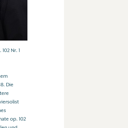
102 Nr. 1
 dem
8. Die
ttere
iersolist
nes
nate op. 102
llen und