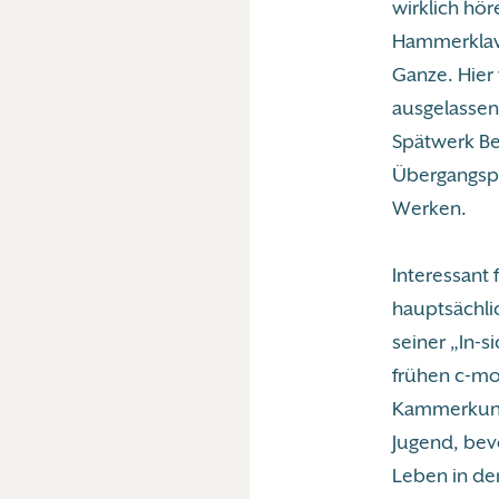
wirklich hör
Hammerklavi
Ganze. Hier
ausgelassen.
Spätwerk Bee
Übergangsp
Werken.
Interessant 
hauptsächlic
seiner „In-s
frühen c-moll
Kammerkunst
Jugend, bev
Leben in de