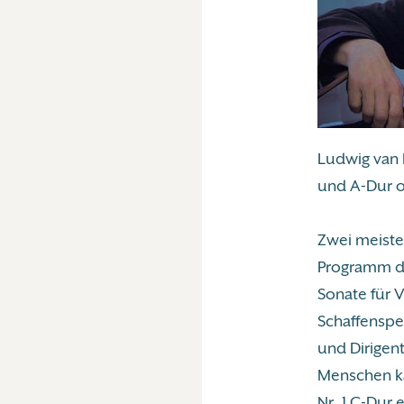
Ludwig van B
und A-Dur o
Zwei meiste
Programm de
Sonate für V
Schaffensper
und Dirigen
Menschen ka
Nr. 1 C-Dur 