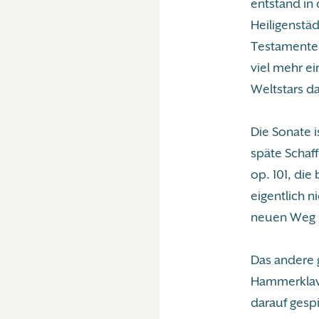
entstand in 
Heiligenstäd
Testamentes
viel mehr e
Weltstars da
Die Sonate i
späte Schaf
op. 101, die
eigentlich 
neuen Weg in
Das andere 
Hammerklavi
darauf gespi