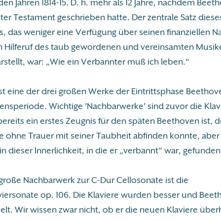
den Jahren 1814-15. D. h. mehr als 12 Jahre, nachdem Beet
ter Testament geschrieben hatte. Der zentrale Satz diese
, das weniger eine Verfügung über seinen finanziellen Na
in Hilferuf des taub gewordenen und vereinsamten Musik
rstellt, war: „Wie ein Verbannter muß ich leben.“
st eine der drei großen Werke der Eintrittsphase Beethov
fensperiode. Wichtige 'Nachbarwerke' sind zuvor die Klav
 bereits ein erstes Zeugnis für den späten Beethoven ist, d
nie ohne Trauer mit seiner Taubheit abfinden konnte, abe
 dieser Innerlichkeit, in die er „verbannt“ war, gefunden
große Nachbarwerk zur C-Dur Cellosonate ist die
ersonate op. 106. Die Klaviere wurden besser und Beet
elt. Wir wissen zwar nicht, ob er die neuen Klaviere übe