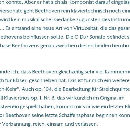
en konnte. Aber er hat sich als Komponist darauf eingelas
ersonate geht Beethoven rein klaviertechnisch noch ein
 wird kein musikalischer Gedanke zugunsten des Instrume
.. Es entsand eine neue Art von Virtuosität, die das ges
thovens beinflussen sollte. Die C-Dur Sonate befindet si
hase Beethovens genau zwischen diesen beiden berüh
finde ich, dass Beethoven gleichzeitig sehr viel Kammerm
h für Bläser, geschrieben hat. Das ist für mich ein weiter
ich-Kehr“. Auch op. 104, die Bearbeitung für Streichquinte
 Klaviertrios op. 1. Nr. 3, das wir kürzlich im Original im
verein gespielt haben, kommt mir vor wie ein letzter Bli
or Beethoven seine letzte Schaffensphase beginnen konnt
r Verbannung, reich, einsam und verlassen.