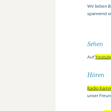
Wir lieben B
spannend se
Sehen
Auf
Youtub
Hören
Radio Kamm
unser Freun