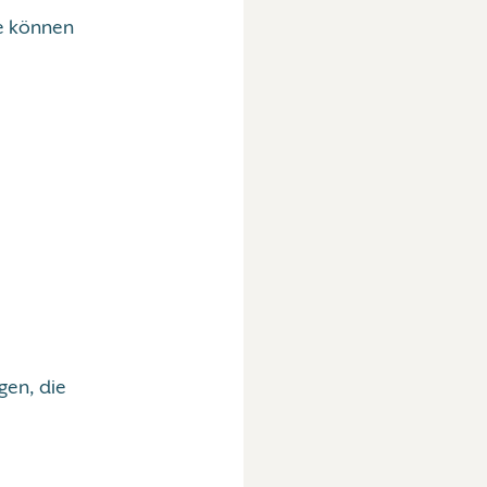
te können
gen, die