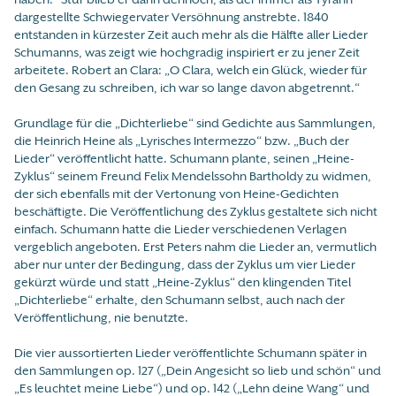
dargestellte Schwiegervater Versöhnung anstrebte. 1840
entstanden in kürzester Zeit auch mehr als die Hälfte aller Lieder
Schumanns, was zeigt wie hochgradig inspiriert er zu jener Zeit
arbeitete. Robert an Clara: „O Clara, welch ein Glück, wieder für
den Gesang zu schreiben, ich war so lange davon abgetrennt.“
Grundlage für die „Dichterliebe“ sind Gedichte aus Sammlungen,
die Heinrich Heine als „Lyrisches Intermezzo“ bzw. „Buch der
Lieder“ veröffentlicht hatte. Schumann plante, seinen „Heine-
Zyklus“ seinem Freund Felix Mendelssohn Bartholdy zu widmen,
der sich ebenfalls mit der Vertonung von Heine-Gedichten
beschäftigte. Die Veröffentlichung des Zyklus gestaltete sich nicht
einfach. Schumann hatte die Lieder verschiedenen Verlagen
vergeblich angeboten. Erst Peters nahm die Lieder an, vermutlich
aber nur unter der Bedingung, dass der Zyklus um vier Lieder
gekürzt würde und statt „Heine-Zyklus“ den klingenden Titel
„Dichterliebe“ erhalte, den Schumann selbst, auch nach der
Veröffentlichung, nie benutzte.
Die vier aussortierten Lieder veröffentlichte Schumann später in
den Sammlungen op. 127 („Dein Angesicht so lieb und schön“ und
„Es leuchtet meine Liebe“) und op. 142 („Lehn deine Wang“ und