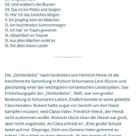
08. Und wüßten's die Blumen
09. Das ist ein Flöten und Geigen
10. Hör' ich das Liedchen klingen
11. Ein Jüngling liebt ein Mädchen
12. Am leuchtenden Sommermorgen
13. Ich hab' im Traum geweinet
14. Allnächtlich im Traume
15. Aus alten Märchen winkt es
16. Die alten bösen Lieder
Die „Dichterliebe“ nach Gedichten von Heinrich Heine ist die
berühmteste Sammlung in Robert Schumanns Lied-Œuvre und
gleichzeitig einer der wichtigsten romantischen Liederzyklen. Das
Entstehungsjahr der „Dichterliebe“, 1840, war von großer
Bedeutung in Schumanns Leben. Endlich konnte er seine geliebte
Clara heiraten. Robert hatte sogar vor Gericht um ihre Hand
kämpfen müssen, weil Claras Vater, Friedrich Wieck, der Heirat
nicht zustimmen wollte. Roberts Glück über die Heirat war groß,
aber nicht ungetrübt. An Clara schrieb er: „Eine große Schuld
lastet auf mir. Diejenige, Dich von Deinem Vater getrennt zu
haben.“ Stur blieb er dann dennoch, als der immer als Tyrann