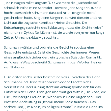
„Mein Wagen rollet langsam“). Er widmete die „Dichterliebe“
schießlich Wilhelmine Schröder-Devrient, jene Sängerin, für die
höchstpersönlich Schumann das Lied Nr. 7 „Ich grolle nicht“
geschrieben hatte. Singt eine Sängerin, so wirft dies ein anderes
Licht auf die tragische Komik der Heine-Gedichte. Die
Entstehungsgeschichte des Zyklus zeigt, dass die „Dichterliebe“
nicht nur ein Zyklus für Männer ist, sie wurde von jenen nur lange
Zeit zu Unrecht exklusiv gepachtet.
Schumann wählte und ordnete die Gedichte so, dass eine
Geschichte entstand: Es ist die Geschichte des inneren Weges
eines unglücklich Liebenden, ein typisches Sujet der Romantik.
Auf diesem Weg beschreibt Schumann mit den Worten Heines
vier Stationen:
I. Die ersten sechs Lieder beschreiben das Erwachen der Liebe.
Schumann und Heine zeigen verschiedene Facetten des
Verliebtseins. Der Frühling steht am Anfang symbolisch für das
Entstehen der Liebe. Es folgen übermütiger Witz in „Die Rose, die
Lilie“, weinselige Freude in „Wenn ich in Deine Augen seh“ und
erotische Andeutung in „Ich will meine Seele tauchen“. Das
sechste Lied, „Im Rhein, im heiligen Strome“, rückt die Liebe ins