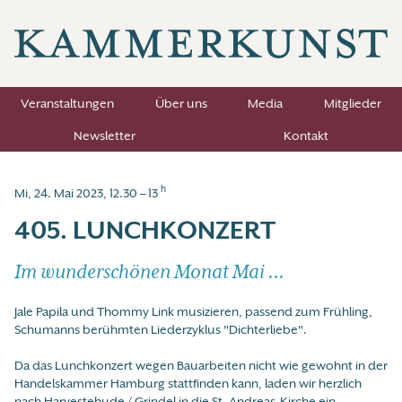
Veranstaltungen
Über uns
Media
Mitglieder
Newsletter
Kontakt
h
Mi, 24. Mai 2023, 12.30 – 13
405. LUNCHKONZERT
Im wunderschönen Monat Mai ...
Jale Papila und Thommy Link musizieren, passend zum Frühling,
Schumanns berühmten Liederzyklus "Dichterliebe".
Da das Lunchkonzert wegen Bauarbeiten nicht wie gewohnt in der
Handelskammer Hamburg stattfinden kann, laden wir herzlich
nach Harvestehude / Grindel in die St. Andreas-Kirche ein.