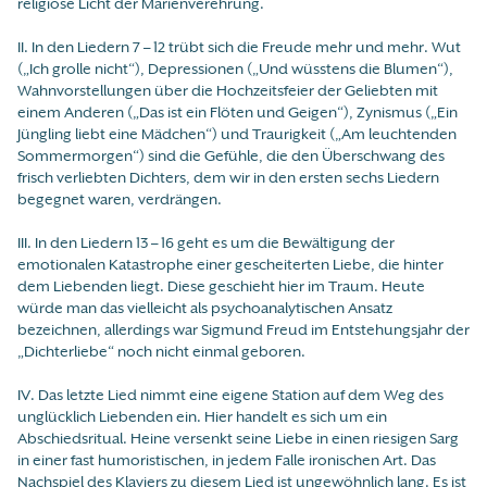
religiöse Licht der Marienverehrung.
II. In den Liedern 7 – 12 trübt sich die Freude mehr und mehr. Wut
(„Ich grolle nicht“), Depressionen („Und wüsstens die Blumen“),
Wahnvorstellungen über die Hochzeitsfeier der Geliebten mit
einem Anderen („Das ist ein Flöten und Geigen“), Zynismus („Ein
Jüngling liebt eine Mädchen“) und Traurigkeit („Am leuchtenden
Sommermorgen“) sind die Gefühle, die den Überschwang des
frisch verliebten Dichters, dem wir in den ersten sechs Liedern
begegnet waren, verdrängen.
III. In den Liedern 13 – 16 geht es um die Bewältigung der
emotionalen Katastrophe einer gescheiterten Liebe, die hinter
dem Liebenden liegt. Diese geschieht hier im Traum. Heute
würde man das vielleicht als psychoanalytischen Ansatz
bezeichnen, allerdings war Sigmund Freud im Entstehungsjahr der
„Dichterliebe“ noch nicht einmal geboren.
IV. Das letzte Lied nimmt eine eigene Station auf dem Weg des
unglücklich Liebenden ein. Hier handelt es sich um ein
Abschiedsritual. Heine versenkt seine Liebe in einen riesigen Sarg
in einer fast humoristischen, in jedem Falle ironischen Art. Das
Nachspiel des Klaviers zu diesem Lied ist ungewöhnlich lang. Es ist