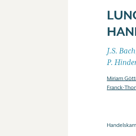
LUN
HAN
J.S. Bac
P. Hindem
Miriam Gött
Franck-Tho
Handelskam