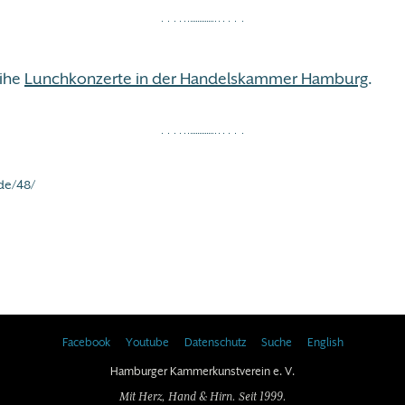
eihe
Lunchkonzerte in der Handelskammer Hamburg
.
de/48/
Facebook
Youtube
Datenschutz
Suche
English
Hamburger Kammerkunstverein e. V.
Mit Herz, Hand & Hirn. Seit 1999.