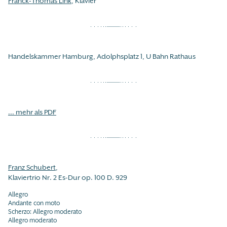
Franck-Thomas Link
, Klavier
Handelskammer Hamburg, Adolphsplatz 1, U Bahn Rathaus
... mehr als PDF
Franz Schubert
,
Klaviertrio Nr. 2 Es-Dur op. 100 D. 929
Allegro
Andante con moto
Scherzo: Allegro moderato
Allegro moderato