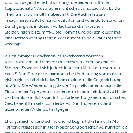
und nun beginnt eine Entwicklung, die leidenschaftliche
(„appassionato“) Ausbrüche nicht scheut und auch das Es-Dur-
Thema mit nach moll hinüberzieht. Die Rückkehr zum
Trauermarsch leitet einen erweiterten und veränderten zweiten
Durchgang ein, in dessen Verlauf es zu dramatischen
Steigerungen bis zum fff-Gipfel kommt und der schließlich mit
einer letzten verlangsamten Reminiszenz an den Trauermarsch
verklingt.
Als 2stimmiger Oktavkanon im Taktabstand zwischen
Klavieroktaven und beiden Streichinstrumenten beginnt das
Scherzo. Es wendet sich jedoch in seinem Mittelteil unvermutet
nach E-Dur (über die enharmonische Umdeutung von as nach
gis); zugleich kehrt sich das Thema selber in die Gegenrichtung
abwärts. Die Wiederholung des Anfangsteils ändert danach die
Einsatzreihenfolge der Instrumente im Kanon – ein kunstvoll hinter
der harmlosen „Scherzando!-Fassade verborgenes musikalisches
Geschehen! Ihm setzt das derbe As-Dur-Trio einen schroff
akzentuierten Widerpart entgegen.
Eher gemächlich und schmeichelnd beginnt das Finale. In 748
Takten entfaltet sich in aller typisch Schubertschen Ausführlichkeit
ein erweitertes Rondo, in dem vor allem zwei Elemente für seinen