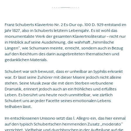
Franz Schuberts Klaviertrio Nr. 2 Es-Dur op. 100 D. 929 entstand im
Jahr 1827, also in Schuberts letztem Lebensjahr. Es ist wohl das
monumentalste Werk der gesamten Klaviertrioliteratur – nicht nur
in Hinblick auf seine Ausdehnung, die wahrhaft „himmlische
Längen“, wie Schumann meinte, erreicht, sondern auch in Bezug
auf den Reichtum des darin ausgebreiteten thematischen und
gedanklichen Materials.
Schubert war sich bewusst, dass er unheilbar an Syphilis erkrankt
war. Er lässt seine Zuhörer mit dieser Misere jedoch nicht alleine
stehen. Seine Musik zwar die mit dem Sterben verbundene
Dramatik, erinnert jedoch auch an ein fröhliches und erfülltes
Leben. Es berührt uns heute noch unmittelbar, wie zärtlich
Schubert uns an jeder Facette seines emotionalen Lebens
teilhaben lässt.
Im entschlossenen Unisono setzt das 1. Allegro ein, das hier einmal
auf den typisch Schubertschen hemmenden Zusatz „moderato“
verzichtet. Vielfarbig und durchbrochen in der Aufteilung auf die