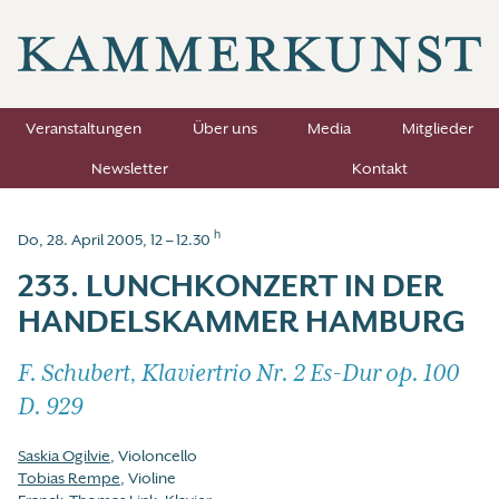
Veranstaltungen
Über uns
Media
Mitglieder
Newsletter
Kontakt
h
Do, 28. April 2005, 12 – 12.30
233. LUNCHKONZERT IN DER
HANDELSKAMMER HAMBURG
F. Schubert, Klaviertrio Nr. 2 Es-Dur op. 100
D. 929
Saskia Ogilvie
, Violoncello
Tobias Rempe
, Violine