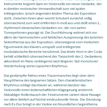
Instrumente beginnt dann im Violoncello ein neuer Gedanke, der
in direkter motivischer Verwandtschaft zum viel später
erklingenden, lyrisch singenden letzten Thema der Exposition
steht. Zwischen ihnen aber weicht Schubert zunächst völlig
überraschend zum weit entfernten h-moll aus und stellt einen 2.,
rhythmisch-tänzerischen Gedanken vor, der von zarten
Tonrepetionen geprägt ist. Die Durchführung widmet sich vor
allem der harmonischen und farblichen Ausspinnung des lyrischen
Seitenthemas aus der Exposition, überwiegend vom triolischen
Figurenwerk des Klaviers umspielt und entlegenste
modulatorische Bereiche berührend. Das letzte Wort in der Coda
behält schließlich überraschend der Tanzschritt des 2. Gedankens,
akkordisch im Piano verklingend nach längerer, fast monotoner
Wiederholung seines typischen Rhythmus.
Das gedämpfte Pathos eines Trauermarsches liegt über dem
Hauptthema des langsamen Satzes. Den charakteristischen
Rhythmus schlägt das Klavier an, während darüber das
Violoncello einen leidenschaftlichen Klagegesang anstimmt.
Alsbaldiger Rollentausch der 3 Instrumente variiert diese Passage
vor allem farblich auf höchst eindrucksvolle Weise. Die Wendung
nach Es-Dur bringt in der Violine ein freundliches Gegenthema,