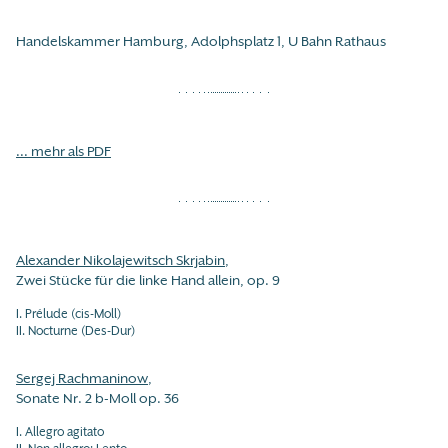
Handelskammer Hamburg, Adolphsplatz 1, U Bahn Rathaus
... mehr als PDF
Alexander Nikolajewitsch Skrjabin
,
Zwei Stücke für die linke Hand allein, op. 9
I. Prélude (cis-Moll)
II. Nocturne (Des-Dur)
Sergej Rachmaninow
,
Sonate Nr. 2 b-Moll op. 36
I. Allegro agitato