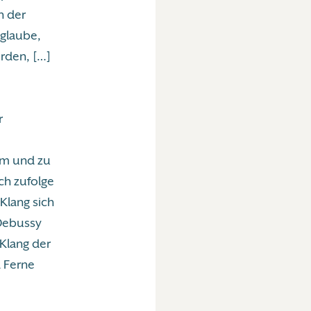
n der
 glaube,
erden, […]
r
sem und zu
ch zufolge
Klang sich
 Debussy
 Klang der
 Ferne