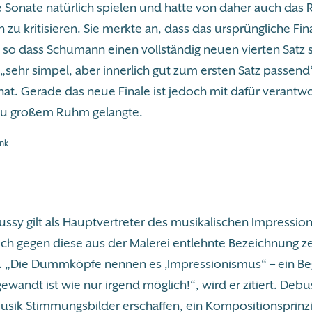
ie Sonate natürlich spielen und hatte von daher auch das 
zu kritisieren. Sie merkte an, dass das ursprüngliche Fina
, so dass Schumann einen vollständig neuen vierten Satz 
s „sehr simpel, aber innerlich gut zum ersten Satz passend
at. Gerade das neue Finale ist jedoch mit dafür verantwo
zu großem Ruhm gelangte.
nk
ssy gilt als Hauptvertreter des musikalischen Impressio
ich gegen diese aus der Malerei entlehnte Bezeichnung z
. „Die Dummköpfe nennen es ‚Impressionismus“ – ein Begr
ewandt ist wie nur irgend möglich!“, wird er zitiert. Debu
Musik Stimmungsbilder erschaffen, ein Kompositionsprinzi