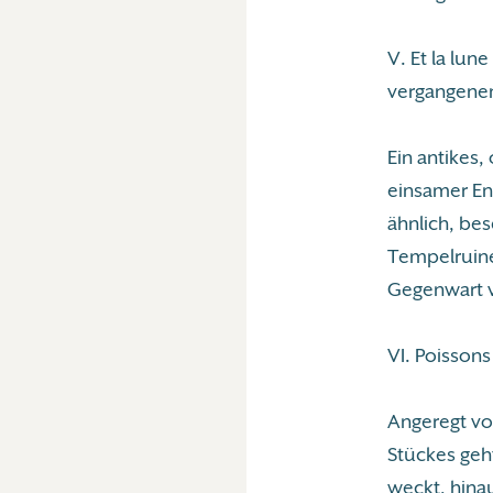
V. Et la lun
vergangene
Ein antikes,
einsamer En
ähnlich, be
Tempelruine
Gegenwart v
VI. Poissons
Angeregt von
Stückes geht
weckt, hina