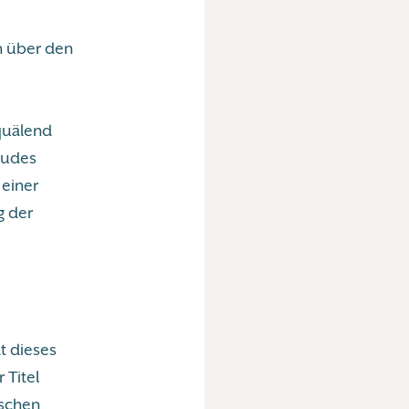
ch über den
 quälend
ludes
 einer
g der
t dieses
 Titel
ischen