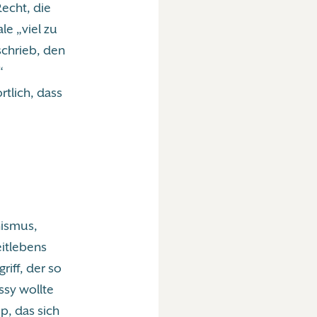
Recht, die
le „viel zu
schrieb, den
“
rtlich, dass
nismus,
eitlebens
iff, der so
ssy wollte
p, das sich