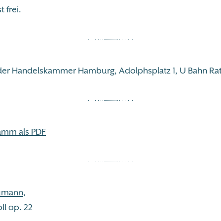
t frei.
der Handelskammer Hamburg, Adolphsplatz 1, U Bahn Ra
amm als PDF
umann
,
ll op. 22