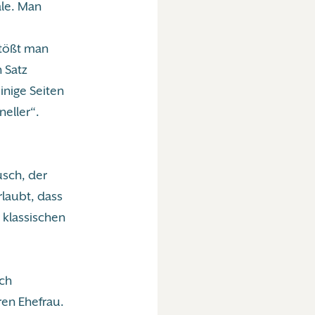
ale. Man
stößt man
n Satz
nige Seiten
neller“.
usch, der
laubt, dass
klassischen
ach
ren Ehefrau.