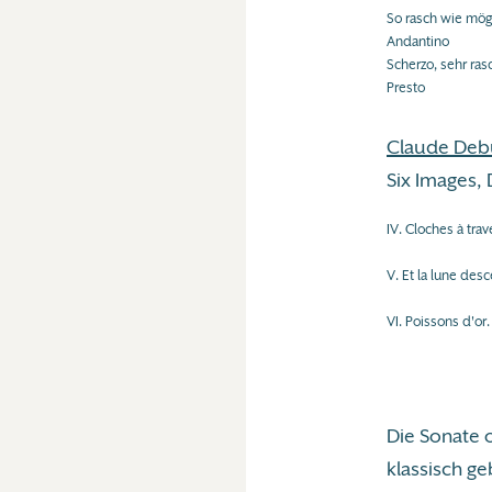
So rasch wie mög
Andantino
Scherzo, sehr ras
Presto
Claude Deb
Six Images,
IV. Cloches à trave
V. Et la lune desc
VI. Poissons d'or
Die Sonate 
klassisch ge