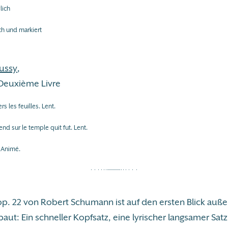
lich
ch und markiert
ussy
,
 Deuxième Livre
rs les feuilles. Lent.
end sur le temple quit fut. Lent.
. Animé.
op. 22 von Robert Schumann ist auf den ersten Blick auße
baut: Ein schneller Kopfsatz, eine lyrischer langsamer Satz