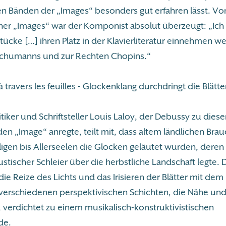
en Bänden der „Images“ besonders gut erfahren lässt. Vo
ner „Images“ war der Komponist absolut überzeugt: „Ich
tücke […] ihren Platz in der Klavierliteratur einnehmen w
Schumanns und zur Rechten Chopins.“
à travers les feuilles - Glockenklang durchdringt die Blätte
tiker und Schriftsteller Louis Laloy, der Debussy zu die
n „Image“ anregte, teilt mit, dass altem ländlichen Brau
ligen bis Allerseelen die Glocken geläutet wurden, deren 
kustischer Schleier über die herbstliche Landschaft legte.
 die Reize des Lichts und das Irisieren der Blätter mit dem
verschiedenen perspektivischen Schichten, die Nähe und
 verdichtet zu einem musikalisch-konstruktivistischen
de.