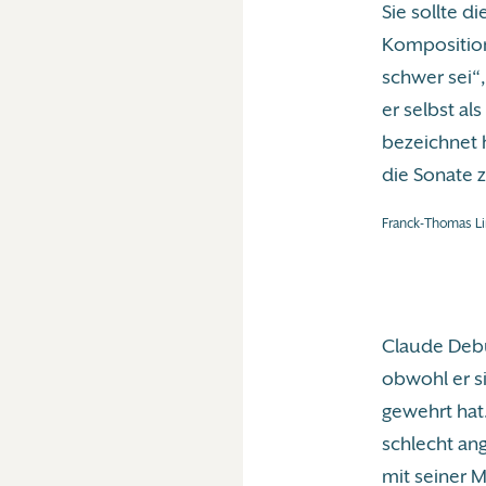
Sie sollte d
Komposition 
schwer sei“
er selbst al
bezeichnet h
die Sonate 
Franck-Thomas Li
Claude Debu
obwohl er s
gewehrt hat
schlecht ang
mit seiner 