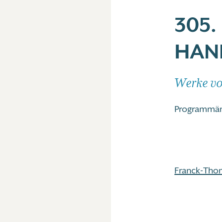
305.
HAN
Werke v
Programmä
Franck-Tho