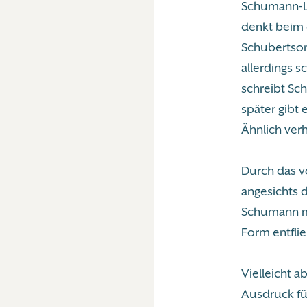
Schumann-Lie
denkt beim 
Schubertson
allerdings s
schreibt Sc
später gibt 
Ähnlich verh
Durch das v
angesichts 
Schumann mi
Form entflie
Vielleicht 
Ausdruck fü