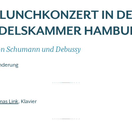
 LUNCHKONZERT IN D
DELSKAMMER HAMBU
on Schumann und Debussy
nderung
mas Link
, Klavier