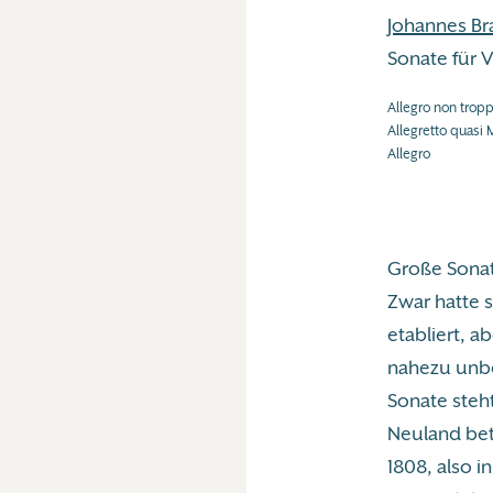
Johannes B
Sonate für V
Allegro non trop
Allegretto quasi
Allegro
Große Sonat
Zwar hatte s
etabliert, 
nahezu unbe
Sonate steht
Neuland bet
1808, also i