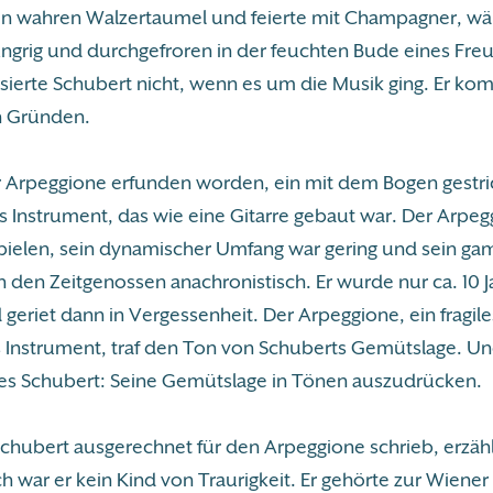
en wahren Walzertaumel und feierte mit Champagner, w
ngrig und durchgefroren in der feuchten Bude eines Fre
ssierte Schubert nicht, wenn es um die Musik ging. Er ko
n Gründen.
r Arpeggione erfunden worden, ein mit dem Bogen gestr
es Instrument, das wie eine Gitarre gebaut war. Der Arpe
pielen, sein dynamischer Umfang war gering und sein ga
 den Zeitgenossen anachronistisch. Er wurde nur ca. 10 J
 geriet dann in Vergessenheit. Der Arpeggione, ein fragil
s Instrument, traf den Ton von Schuberts Gemütslage. U
es Schubert: Seine Gemütslage in Tönen auszudrücken.
Schubert ausgerechnet für den Arpeggione schrieb, erzähl
ich war er kein Kind von Traurigkeit. Er gehörte zur Wien