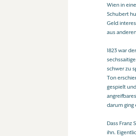
Wien in ein
Schubert hu
Geld intere
aus andere
1823 war de
sechssaitig
schwer zu s
Ton erschien
gespielt und
angreifbare
darum ging 
Dass Franz 
ihn. Eigentl