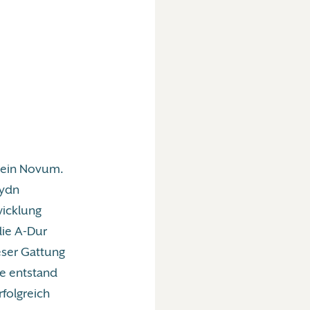
t ein Novum.
aydn
wicklung
die A-Dur
ieser Gattung
te entstand
rfolgreich