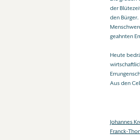
der Blütezei
den Bürger. 
Menschwerdu
geahnten Em
Heute bedr
wirtschaftl
Errungensch
Aus den Cel
Johannes Kr
Franck-Tho