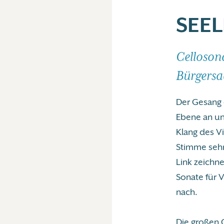
SEE
Celloson
Bürgers
Der Gesang d
Ebene an un
Klang des V
Stimme sehr
Link zeichne
Sonate für V
nach.
Die großen 