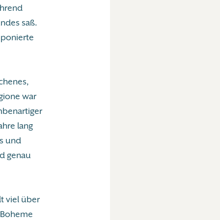
ährend
undes saß.
mponierte
ichenes,
ggione war
mbenartiger
ahre lang
es und
nd genau
t viel über
er Boheme