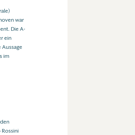
rale)
thoven war
sent. Die A-
r ein
e Aussage
s im
nden
 Rossini