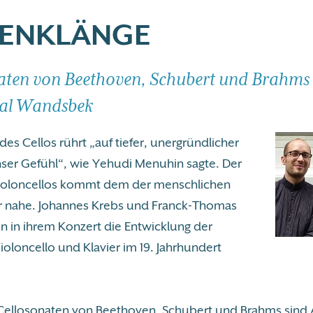
LENKLÄNGE
aten von Beethoven, Schubert und Brahms
aal Wandsbek
es Cellos rührt „auf tiefer, unergründlicher
ser Gefühl“, wie Yehudi Menuhin sagte. Der
ioloncellos kommt dem der menschlichen
 nahe. Johannes Krebs und Franck-Thomas
n in ihrem Konzert die Entwicklung der
ioloncello und Klavier im 19. Jahrhundert
Cellosonaten von Beethoven, Schubert und Brahms sind