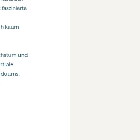
faszinierte
ieh kaum
chstum und
ntrale
viduums.
.