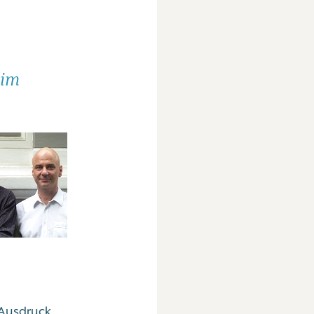
 im
 Ausdruck