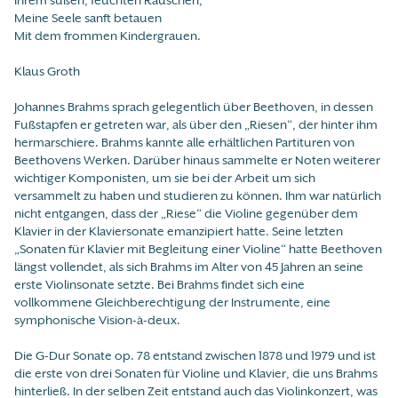
Ihrem süßen, feuchten Rauschen,
Meine Seele sanft betauen
Mit dem frommen Kindergrauen.
Klaus Groth
Johannes Brahms sprach gelegentlich über Beethoven, in dessen
Fußstapfen er getreten war, als über den „Riesen“, der hinter ihm
hermarschiere. Brahms kannte alle erhältlichen Partituren von
Beethovens Werken. Darüber hinaus sammelte er Noten weiterer
wichtiger Komponisten, um sie bei der Arbeit um sich
versammelt zu haben und studieren zu können. Ihm war natürlich
nicht entgangen, dass der „Riese“ die Violine gegenüber dem
Klavier in der Klaviersonate emanzipiert hatte. Seine letzten
„Sonaten für Klavier mit Begleitung einer Violine“ hatte Beethoven
längst vollendet, als sich Brahms im Alter von 45 Jahren an seine
erste Violinsonate setzte. Bei Brahms findet sich eine
vollkommene Gleichberechtigung der Instrumente, eine
symphonische Vision-à-deux.
Die G-Dur Sonate op. 78 entstand zwischen 1878 und 1979 und ist
die erste von drei Sonaten für Violine und Klavier, die uns Brahms
hinterließ. In der selben Zeit entstand auch das Violinkonzert, was