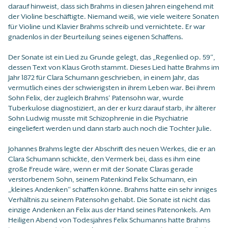
darauf hinweist, dass sich Brahms in diesen Jahren eingehend mit
der Violine beschäftigte. Niemand weiß, wie viele weitere Sonaten
für Violine und Klavier Brahms schreib und vernichtete. Er war
gnadenlos in der Beurteilung seines eigenen Schaffens.
Der Sonate ist ein Lied zu Grunde gelegt, das „Regenlied op. 59“,
dessen Text von Klaus Groth stammt. Dieses Lied hatte Brahms im
Jahr 1872 für Clara Schumann geschrieben, in einem Jahr, das
vermutlich eines der schwierigsten in ihrem Leben war. Bei ihrem
Sohn Felix, der zugleich Brahms‘ Patensohn war, wurde
Tuberkulose diagnostiziert, an der er kurz darauf starb, ihr älterer
Sohn Ludwig musste mit Schizophrenie in die Psychiatrie
eingeliefert werden und dann starb auch noch die Tochter Julie.
Johannes Brahms legte der Abschrift des neuen Werkes, die er an
Clara Schumann schickte, den Vermerk bei, dass es ihm eine
große Freude wäre, wenn er mit der Sonate Claras gerade
verstorbenem Sohn, seinem Patenkind Felix Schumann, ein
„kleines Andenken“ schaffen könne. Brahms hatte ein sehr inniges
Verhältnis zu seinem Patensohn gehabt. Die Sonate ist nicht das
einzige Andenken an Felix aus der Hand seines Patenonkels. Am
Heiligen Abend von Todesjahres Felix Schumanns hatte Brahms