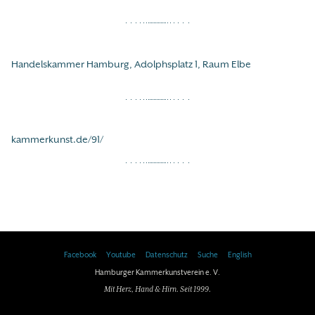
Handelskammer Hamburg, Adolphsplatz 1, Raum Elbe
kammerkunst.de/91/
Facebook
Youtube
Datenschutz
Suche
English
Hamburger Kammerkunstverein e. V.
Mit Herz, Hand & Hirn. Seit 1999.