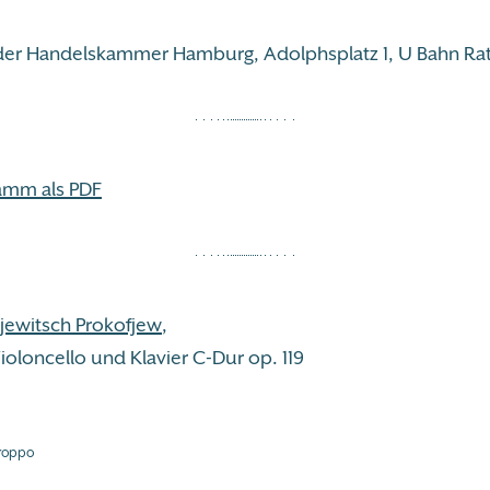
der Handelskammer Hamburg, Adolphsplatz 1, U Bahn Ra
amm als PDF
ejewitsch Prokofjew
,
ioloncello und Klavier C-Dur op. 119
troppo