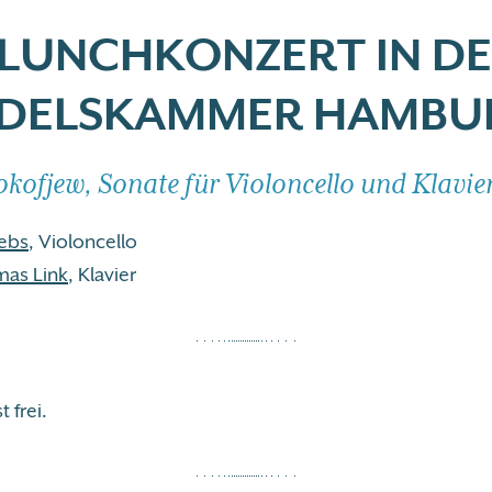
 LUNCHKONZERT IN D
DELSKAMMER HAMBU
okofjew, Sonate für Violoncello und Klavier
ebs
, Violoncello
mas Link
, Klavier
t frei.