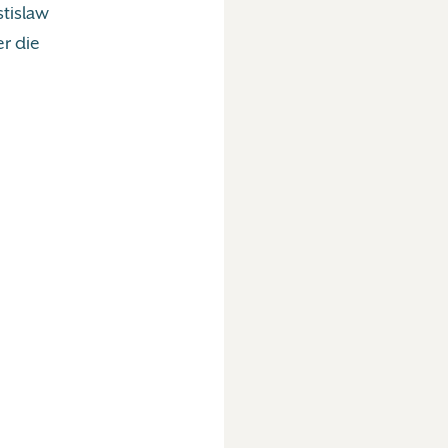
stislaw
r die