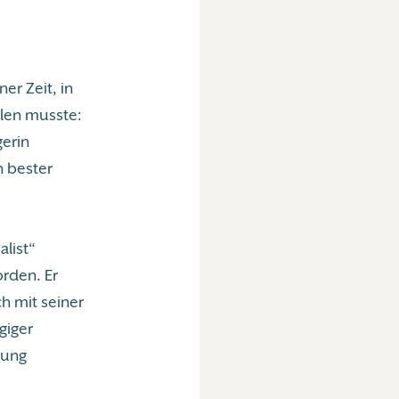
er Zeit, in
olen musste:
gerin
n bester
list“
orden. Er
ch mit seiner
giger
rung