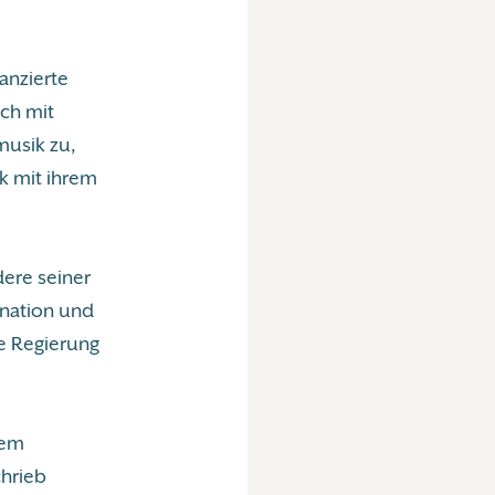
anzierte
ch mit
musik zu,
k mit ihrem
dere seiner
gnation und
ie Regierung
dem
hrieb