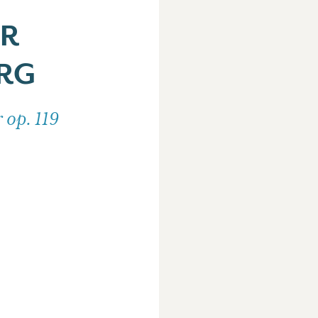
ER
RG
 op. 119