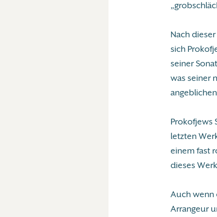
„grobschläch
Nach dieser 
sich Prokof
seiner Sona
was seiner 
angeblichen
Prokofjews S
letzten Wer
einem fast 
dieses Werk 
Auch wenn er
Arrangeur 