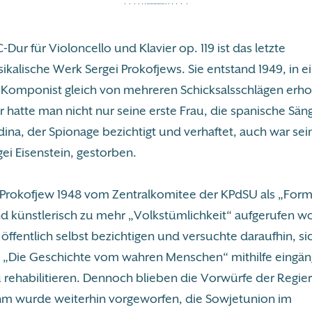
-Dur für Violoncello und Klavier op. 119 ist das letzte
lische Werk Sergei Prokofjews. Sie entstand 1949, in ein
r Komponist gleich von mehreren Schicksalsschlägen erh
r hatte man nicht nur seine erste Frau, die spanische Sän
ina, der Spionage bezichtigt und verhaftet, auch war sei
ei Eisenstein, gestorben.
rokofjew 1948 vom Zentralkomitee der KPdSU als „Forma
und künstlerisch zu mehr „Volkstümlichkeit“ aufgerufen w
öffentlich selbst bezichtigen und versuchte daraufhin, si
„Die Geschichte vom wahren Menschen“ mithilfe eingän
 rehabilitieren. Dennoch blieben die Vorwürfe der Regie
hm wurde weiterhin vorgeworfen, die Sowjetunion im