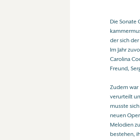
Die Sonate C
kammermusika
der sich de
Im Jahr zuvo
Carolina Cod
Freund, Serg
Zudem war P
verurteilt 
musste sich 
neuen Oper 
Melodien zu
bestehen, i