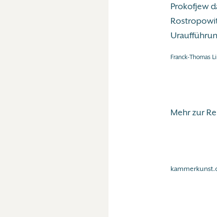
Prokofjew da
Rostropowit
Uraufführun
Franck-Thomas Li
Mehr zur R
kammerkunst.