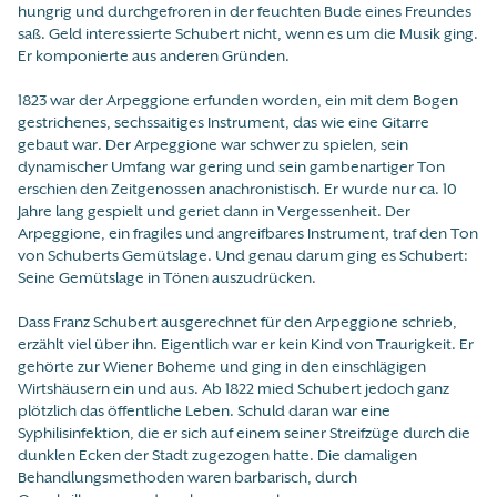
hungrig und durchgefroren in der feuchten Bude eines Freundes
saß. Geld interessierte Schubert nicht, wenn es um die Musik ging.
Er komponierte aus anderen Gründen.
1823 war der Arpeggione erfunden worden, ein mit dem Bogen
gestrichenes, sechssaitiges Instrument, das wie eine Gitarre
gebaut war. Der Arpeggione war schwer zu spielen, sein
dynamischer Umfang war gering und sein gambenartiger Ton
erschien den Zeitgenossen anachronistisch. Er wurde nur ca. 10
Jahre lang gespielt und geriet dann in Vergessenheit. Der
Arpeggione, ein fragiles und angreifbares Instrument, traf den Ton
von Schuberts Gemütslage. Und genau darum ging es Schubert:
Seine Gemütslage in Tönen auszudrücken.
Dass Franz Schubert ausgerechnet für den Arpeggione schrieb,
erzählt viel über ihn. Eigentlich war er kein Kind von Traurigkeit. Er
gehörte zur Wiener Boheme und ging in den einschlägigen
Wirtshäusern ein und aus. Ab 1822 mied Schubert jedoch ganz
plötzlich das öffentliche Leben. Schuld daran war eine
Syphilisinfektion, die er sich auf einem seiner Streifzüge durch die
dunklen Ecken der Stadt zugezogen hatte. Die damaligen
Behandlungsmethoden waren barbarisch, durch