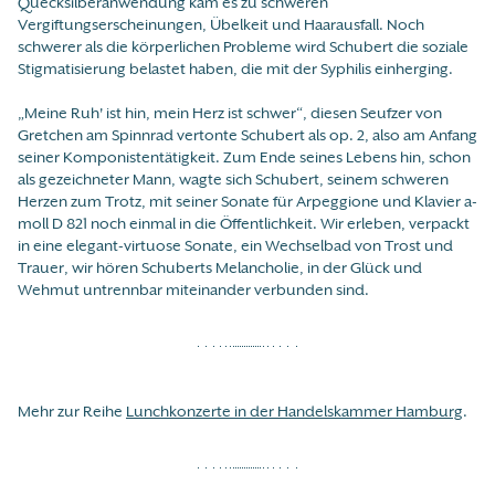
Quecksilberanwendung kam es zu schweren
Vergiftungserscheinungen, Übelkeit und Haarausfall. Noch
schwerer als die körperlichen Probleme wird Schubert die soziale
Stigmatisierung belastet haben, die mit der Syphilis einherging.
„Meine Ruh' ist hin, mein Herz ist schwer“, diesen Seufzer von
Gretchen am Spinnrad vertonte Schubert als op. 2, also am Anfang
seiner Komponistentätigkeit. Zum Ende seines Lebens hin, schon
als gezeichneter Mann, wagte sich Schubert, seinem schweren
Herzen zum Trotz, mit seiner Sonate für Arpeggione und Klavier a-
moll D 821 noch einmal in die Öffentlichkeit. Wir erleben, verpackt
in eine elegant-virtuose Sonate, ein Wechselbad von Trost und
Trauer, wir hören Schuberts Melancholie, in der Glück und
Wehmut untrennbar miteinander verbunden sind.
Mehr zur Reihe
Lunchkonzerte in der Handelskammer Hamburg
.