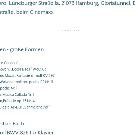
ro, Lüneburger Straße 1a, 21073 Hamburg, Gloriatunnel, B
straße, beim Cinemaxx
en - große Formen
Le Coucou“
hoven, „Ecossaises“ WoO 83
s Mozart Fantasie d-moll KV 397
alzer a-moll op. posth. P2 Nr. 11
pédie Nr. 1
 Musica Callada Nr. 1
n,Prélude op. 15 Nr. 4
Elegie As-Dur „Schmeichelnd“
stian Bach
,
-moll BWV 826 für Klavier