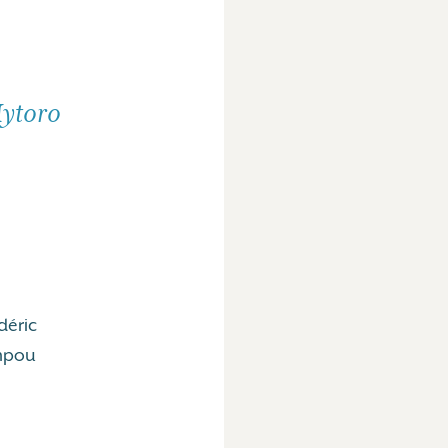
Mytoro
déric
ompou