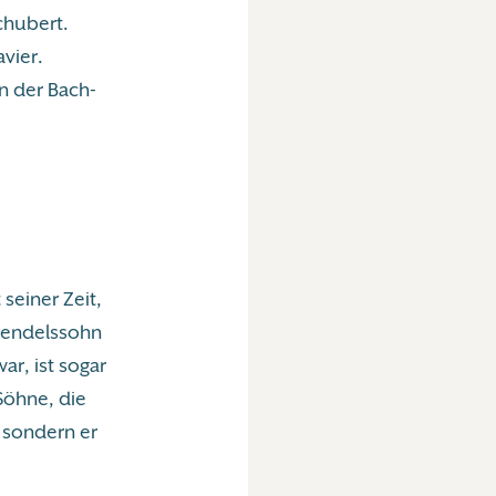
chubert.
vier.
in der Bach-
seiner Zeit,
Mendelssohn
r, ist sogar
Söhne, die
, sondern er