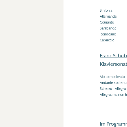
Sinfonia
Allemande
Courante
Sarabande
Rondeaux
Capriccio
Franz Schub
Klaviersona
Molto moderato
Andante sostenu
Scherzo - Allegro
Allegro, ma non 
Im Programm