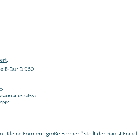
ert
,
te B-Dur D 960
to
 vivace con delicatezza
troppo
 „Kleine Formen - große Formen“ stellt der Pianist Fra