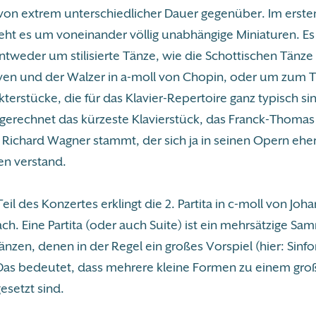
von extrem unterschiedlicher Dauer gegenüber. Im ersten
eht es um voneinander völlig unabhängige Miniaturen. Es
ntweder um stilisierte Tänze, wie die Schottischen Tänze
en und der Walzer in a-moll von Chopin, oder um zum Te
terstücke, die für das Klavier-Repertoire ganz typisch sind
sgerechnet das kürzeste Klavierstück, das Franck-Thomas 
 Richard Wagner stammt, der sich ja in seinen Opern eher
n verstand.
eil des Konzertes erklingt die 2. Partita in c-moll von Joh
ch. Eine Partita (oder auch Suite) ist ein mehrsätzige S
 Tänzen, denen in der Regel ein großes Vorspiel (hier: Sinfo
Das bedeutet, dass mehrere kleine Formen zu einem gr
setzt sind.