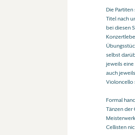
Die Partiten
Titel nach u
bei diesen S
Konzertlebe
Übungsstück
selbst darüb
jeweils eine 
auch jeweils
Violoncello 
Formal hande
Tänzen der G
Meisterwerke
Cellisten n