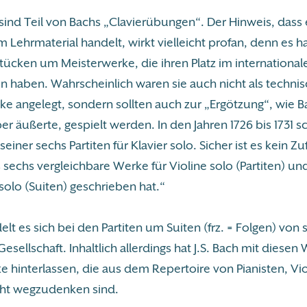
 sind Teil von Bachs „Clavierübungen“. Der Hinweis, dass 
m Lehrmaterial handelt, wirkt vielleicht profan, denn es h
tücken um Meisterwerke, die ihren Platz im international
n haben. Wahrscheinlich waren sie auch nicht als techni
e angelegt, sondern sollten auch zur „Ergötzung“, wie B
er äußerte, gespielt werden. In den Jahren 1726 bis 1731 s
seiner sechs Partiten für Klavier solo. Sicher ist es kein Zuf
 sechs vergleichbare Werke für Violine solo (Partiten) und
solo (Suiten) geschrieben hat.“
lt es sich bei den Partiten um Suiten (frz. = Folgen) von st
esellschaft. Inhaltlich allerdings hat J.S. Bach mit diesen
 hinterlassen, die aus dem Repertoire von Pianisten, Vio
icht wegzudenken sind.