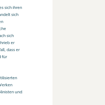
es sich ihren
andelt sich
en
sche
ach sich
chrieb er
all, dass er
 für
ilisierten
 Werken
linisten und