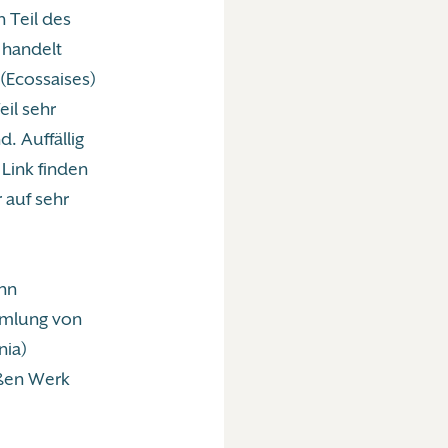
 Teil des
 handelt
 (Ecossaises)
il sehr
. Auffällig
Link finden
 auf sehr
ann
ammlung von
nia)
oßen Werk