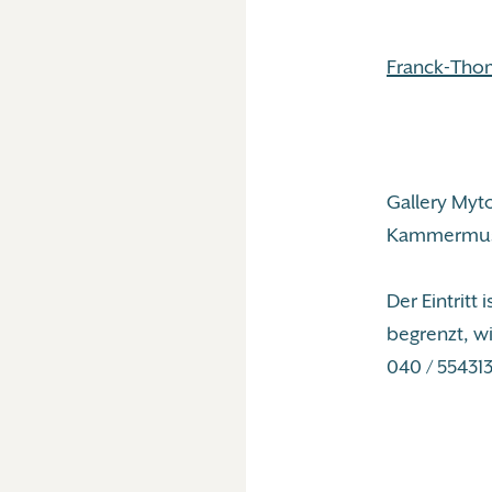
Franck-Tho
Gallery Myt
Kammermusik
Der Eintritt 
begrenzt, wi
040 / 554313