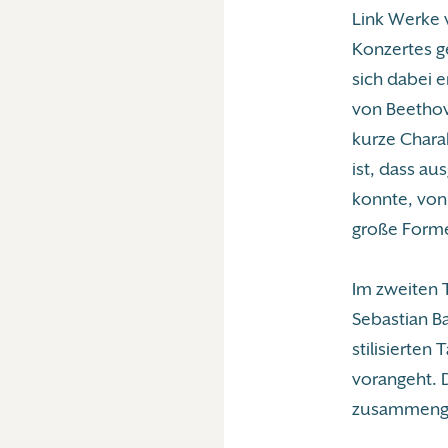
Link Werke 
Konzertes g
sich dabei e
von Beethov
kurze Charak
ist, dass au
konnte, von
große Forme
Im zweiten T
Sebastian Ba
stilisierten
vorangeht. 
zusammenge