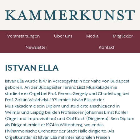
Veranstaltungen
Über uns
Media
Mitglieder
Newsletter
Kontakt
ISTVAN ELLA
István Ella wurde 1947 in Veresegyház in der Nähe von Budapest
geboren. An der Budapester Ferenc Liszt Musikakademie
studierte er Orgel bei Prof. Ferenc Gergely und Chorleitung bei
Prof. Zoltán Vásárhelyi. 1971 erhielt István Ella an der
Musikakademie sein Diplom und studierte anschließend in
Weimar und Leipzig bei den Professoren Johannes Ernst Köhler
(Orgel und Improvisation) und Olaf Koch (Dirigieren). Sein Diplom
als Dirigent erhielt er 1974 in Wittenberg, wo er das
Philharmonische Orchester der Stadt Halle dirigierte. Als
Orgelkünstler ist István Ella mit Internationalen Preisen