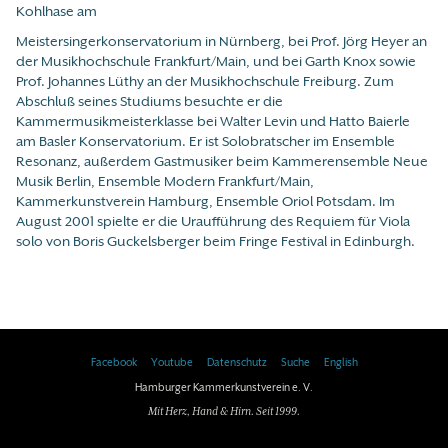
Kohlhase am
Meistersingerkonservatorium in Nürnberg, bei Prof. Jörg Heyer an
der Musikhochschule Frankfurt/Main, und bei Garth Knox sowie
Prof. Johannes Lüthy an der Musikhochschule Freiburg. Zum
Abschluß seines Studiums besuchte er die
Kammermusikmeisterklasse bei Walter Levin und Hatto Baierle
am Basler Konservatorium. Er ist Solobratscher im Ensemble
Resonanz, außerdem Gastmusiker beim Kammerensemble Neue
Musik Berlin, Ensemble Modern Frankfurt/Main,
Kammerkunstverein Hamburg, Ensemble Oriol Potsdam. Im
August 2001 spielte er die Uraufführung des Requiem für Viola
solo von Boris Guckelsberger beim Fringe Festival in Edinburgh.
Facebook
Youtube
Datenschutz
Suche
English
Hamburger Kammerkunstverein e. V.
Mit Herz, Hand & Hirn. Seit 1999.