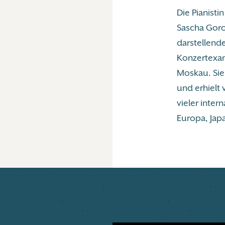
Die Pianisti
Sascha Goro
darstellende
Konzertexa
Moskau. Sie
und erhielt 
vieler inter
Europa, Jap