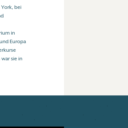
 York, bei
nd
ium in
 und Europa
terkurse
war sie in