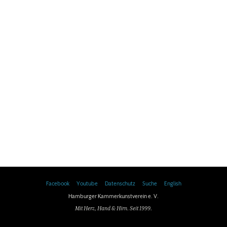
Facebook
Youtube
Datenschutz
Suche
English
Hamburger Kammerkunstverein e. V.
Mit Herz, Hand & Hirn. Seit 1999.