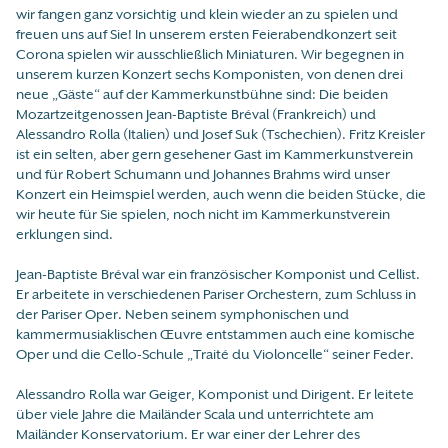
wir fangen ganz vorsichtig und klein wieder an zu spielen und
freuen uns auf Sie! In unserem ersten Feierabendkonzert seit
Corona spielen wir ausschließlich Miniaturen. Wir begegnen in
unserem kurzen Konzert sechs Komponisten, von denen drei
neue „Gäste“ auf der Kammerkunstbühne sind: Die beiden
Mozartzeitgenossen Jean-Baptiste Bréval (Frankreich) und
Alessandro Rolla (Italien) und Josef Suk (Tschechien). Fritz Kreisler
ist ein selten, aber gern gesehener Gast im Kammerkunstverein
und für Robert Schumann und Johannes Brahms wird unser
Konzert ein Heimspiel werden, auch wenn die beiden Stücke, die
wir heute für Sie spielen, noch nicht im Kammerkunstverein
erklungen sind.
Jean-Baptiste Bréval war ein französischer Komponist und Cellist.
Er arbeitete in verschiedenen Pariser Orchestern, zum Schluss in
der Pariser Oper. Neben seinem symphonischen und
kammermusiaklischen Œuvre entstammen auch eine komische
Oper und die Cello-Schule „Traité du Violoncelle“ seiner Feder.
Alessandro Rolla war Geiger, Komponist und Dirigent. Er leitete
über viele Jahre die Mailänder Scala und unterrichtete am
Mailänder Konservatorium. Er war einer der Lehrer des