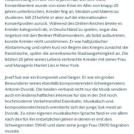
Konzertkarriere wurde von einer Krise im Alter von knapp 20
Jahren unterbrochen, Kreisler fing an, Medizin und Malerei zu
studieren. Mit 23 kehrte er aber auf die internationalen
Konzertpodien zurück. Während des Dritten Reiches lehnte es
Kreisler kategorisch ab, in Deutschland zu spielen, sogar das
Angebot mit den Berliner Philharmonikern, als Solist aufzutreten,
konnte Kreisler nicht umstimmen. Er war halbjüdischer
Abstammung und nahm kurz vor Beginn des Krieges zunächst die
französische, später die amerikanische Staatsangehörigkeit an. Die
letzten 20 Jahre seines Lebens verbrachte Kreisler mit seiner Frau
und Managerin Harriet Lies in New York.
Josef Suk war ein Komponist und Geiger. Er war ein großer
Bewunderer seines ebenfalls komponierenden Schwiegervaters
Antonín Dvorák. Die beiden verband nicht nur die Musik sondern
auch ein leidenschaftliches Interesse für das in der Zeit noch
hochmoderne Verkehrsmittel Eisenbahn. Musikalisch und
kompositionstechnisch orientierte sich der junge Suk meist an
Dvorák. Zu einer eigenen musikalischen Sprache fand er vor allem
nach den für ihn entsetzlichen Jahren in denen er erst den
Schwiegervater (1904) und dann seine junge Frau (1905) begraben
musste.