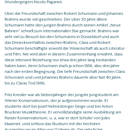
Wundergeigers Nicolo Paganini.
Über die Freundschaft zwischen Robert Schumann und Johannes
Brahms wurde viel geschrieben. Der über 20 Jahre ältere
Schumann hatte den jungen Brahms durch seinen Artikel „Neue
Bahnen“ schnell zum internationalen Star gemacht. Brahms war
sehr viel zu Besuch bei den Schumanns in Düsseldorf und auch
das Dreiecksverhältnis zwischen Brahms, Clara und Robert
Schumann beschäftigte sowohl die Wissenschaft als auch Literatur
und Film. Nie wird aber in diesem Zusammenhang erwähnt, dass
diese intensive Beziehung nur etwa drei Jahre lang bestanden
haben kann, denn Schumann starb ja schon 1856, also drei Jahre
nach der ersten Begegnung. Die tiefe Freundschaft zwischen Clara
Schumann und und Johannes Brahms dauerte aber fast 40 Jahre,
bis zu Claras Tod 1896.
Fritz Kreisler war als Siebenjähriger der jüngste Jungstudent am
Wiener Konservatorium, der je aufgenommen wurde. Er
studierte dort bei Josef Helmesberger Geige und bei Anton
Bruckner Musiktheorie. Er vervollständigte seine Ausbildung am
Pariser Konservatorium, u. a. war er dort Schüler von Jules
Masenet, und schloss das Studium mit der höchsten
Auszeichnung im Alter von 12 Jahren ab. Die sehr frühe