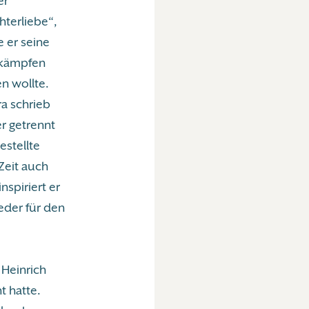
er
hterliebe“,
 er seine
d kämpfen
en wollte.
ra schrieb
er getrennt
estellte
Zeit auch
nspiriert er
ieder für den
 Heinrich
t hatte.