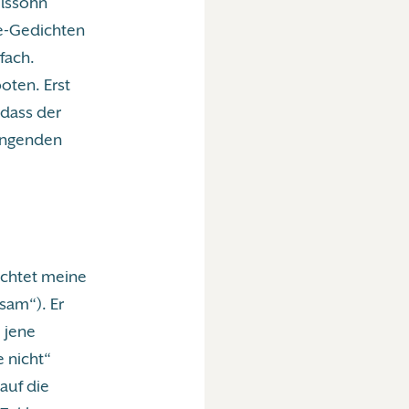
elssohn
ne-Gedichten
fach.
oten. Erst
 dass der
lingenden
uchtet meine
sam“). Er
 jene
e nicht“
 auf die