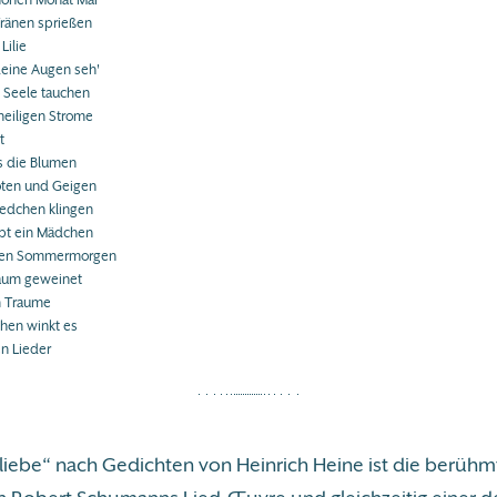
hönen Monat Mai
ränen sprießen
Lilie
deine Augen seh'
e Seele tauchen
heiligen Strome
t
s die Blumen
löten und Geigen
Liedchen klingen
iebt ein Mädchen
nden Sommermorgen
Traum geweinet
im Traume
chen winkt es
en Lieder
rliebe“ nach Gedichten von Heinrich Heine ist die berühm