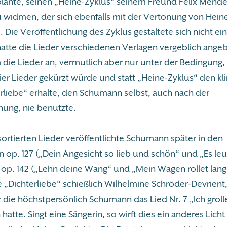
ante, seinen „Heine-Zyklus“ seinem Freund Felix Mend
u widmen, der sich ebenfalls mit der Vertonung von Hei
. Die Veröffentlichung des Zyklus gestaltete sich nicht ein
tte die Lieder verschiedenen Verlagen vergeblich angeb
 die Lieder an, vermutlich aber nur unter der Bedingung,
ier Lieder gekürzt würde und statt „Heine-Zyklus“ den k
erliebe“ erhalte, den Schumann selbst, auch nach der
hung, nie benutzte.
sortierten Lieder veröffentlichte Schumann später in den
op. 127 („Dein Angesicht so lieb und schön“ und „Es le
 op. 142 („Lehn deine Wang“ und „Mein Wagen rollet lang
 „Dichterliebe“ schießlich Wilhelmine Schröder-Devrient,
r die höchstpersönlich Schumann das Lied Nr. 7 „Ich groll
hatte. Singt eine Sängerin, so wirft dies ein anderes Licht