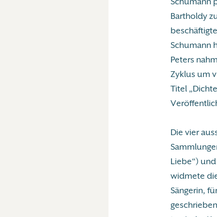
Schumann pl
Bartholdy z
beschäftigte
Schumann ha
Peters nahm
Zyklus um v
Titel „Dicht
Veröffentlic
Die vier aus
Sammlungen 
Liebe“) und
widmete die
Sängerin, fü
geschrieben 