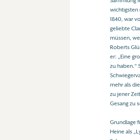
Sammlung in
wichtigsten
1840, war v
geliebte Cl
müssen, weil
Roberts Glüc
er: „Eine gr
zu haben.“ S
Schwiegerva
mehr als die
zu jener Zei
Gesang zu s
Grundlage f
Heine als „L