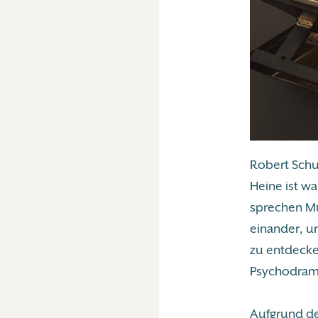
Robert Schu
Heine ist w
sprechen Mu
einander, u
zu entdecke
Psychodrama
Aufgrund de