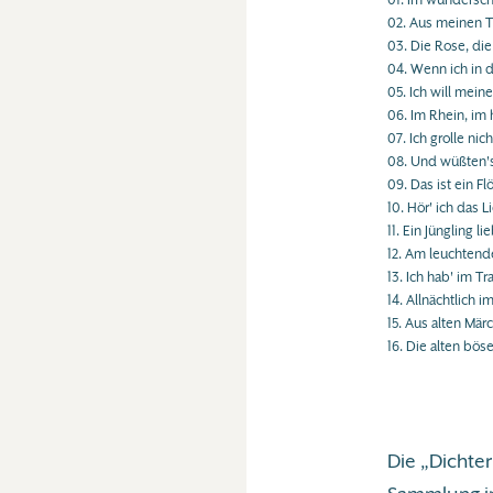
01. Im wundersc
02. Aus meinen T
03. Die Rose, die 
04. Wenn ich in 
05. Ich will mein
06. Im Rhein, im 
07. Ich grolle nich
08. Und wüßten'
09. Das ist ein F
10. Hör' ich das 
11. Ein Jüngling l
12. Am leuchte
13. Ich hab' im 
14. Allnächtlich 
15. Aus alten Mär
16. Die alten bös
Die „Dichte