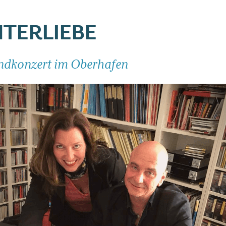
TERLIEBE
ndkonzert im Oberhafen