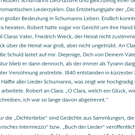
 Robert Schumanns Lied-Œuvre und gleichzeitig einer d
 romantischen Liederzyklen. Das Entstehungsjahr der „Dic
on großer Bedeutung in Schumanns Leben. Endlich konnte
ara heiraten. Robert hatte sogar vor Gericht um ihre Han
 Claras Vater, Friedrich Wieck, der Heirat nicht zustimm
k über die Heirat war groß, aber nicht ungetrübt. An Cla
oße Schuld lastet auf mir. Diejenige, Dich von Deinem Vat
tur blieb er dann dennoch, als der immer als Tyrann darg
ter Versöhnung anstrebte. 1840 entstanden in kürzester 
 Hälfte aller Lieder Schumanns, was zeigt wie hochgradig i
t arbeitete. Robert an Clara: „O Clara, welch ein Glück, w
chreiben, ich war so lange davon abgetrennt.“
ür die „Dichterliebe“ sind Gedichte aus Sammlungen, die
yrisches Intermezzo“ bzw. „Buch der Lieder“ veröffentlich