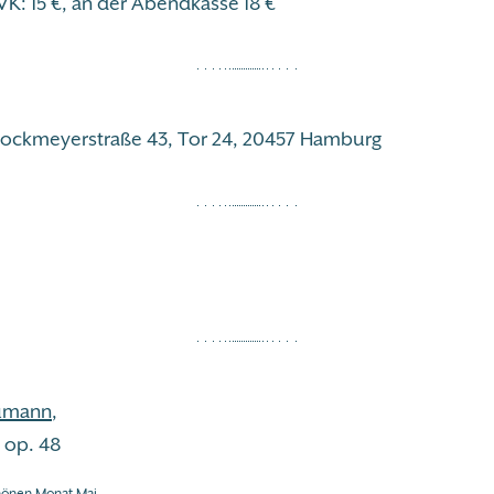
VK: 15 €, an der Abendkasse 18 €
Stockmeyerstraße 43, Tor 24, 20457 Hamburg
umann
,
 op. 48