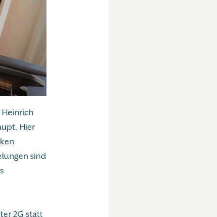
 Heinrich
upt. Hier
rken
elungen sind
s
er 2G statt