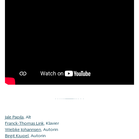
Jale Papila
, Alt
Franck-Thomas Link
, Klavier
Wiebke Johannsen
, Autorin
Birgit Kiupel
, Autorin