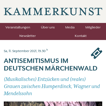
Veranstaltungen
Über uns
Media
Mitglieder
Newsletter
Kontakt
h
Sa, 11. September 2021, 19.30
ANTISEMITISMUS IM
DEUTSCHEN MÄRCHENWALD
(Musikalisches) Entzücken und (reales)
Grauen zwischen Humperdinck, Wagner und
Mendelssohn