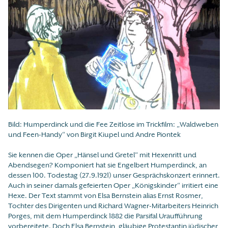
Bild: Humperdinck und die Fee Zeitlose im Trickfilm: „Waldweben
und Feen-Handy“ von Birgit Kiupel und Andre Piontek
Sie kennen die Oper „Hänsel und Gretel“ mit Hexenritt und
Abendsegen? Komponiert hat sie Engelbert Humperdinck, an
dessen 100. Todestag (27.9.1921) unser Gesprächskonzert erinnert.
Auch in seiner damals gefeierten Oper „Königskinder“ irritiert eine
Hexe. Der Text stammt von Elsa Bernstein alias Ernst Rosmer,
Tochter des Dirigenten und Richard Wagner-Mitarbeiters Heinrich
Porges, mit dem Humperdinck 1882 die Parsifal Uraufführung
vorbereitete. Doch Elsa Bernstein, gläubige Protestantin jüdischer